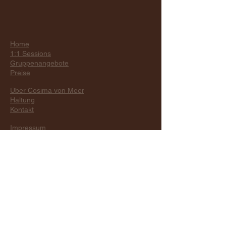
Home
1:1 Sessions
Gruppenangebote
Preise
Über Cosima von Meer
Haltung
Kontakt
Impressum
Datenschutz
AGB´s
Widerruf
info@cosimavonmeer.de